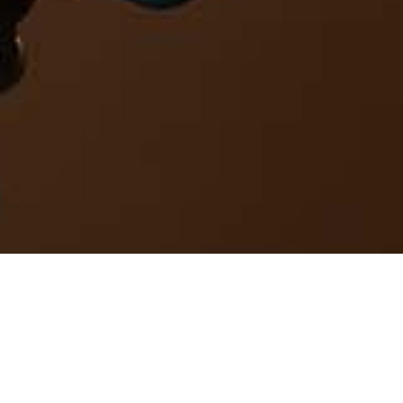
M3 Creatie - Content met inhoud
Graag stel ik mezelf aan je voor!