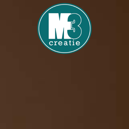
Home
Over M3 Creatie
Diensten
Contact